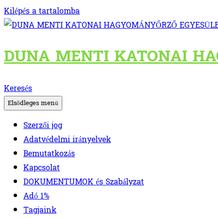
Kilépés a tartalomba
DUNA MENTI KATONAI H
Keresés
Elsődleges menü
Szerzői jog
Adatvédelmi irányelvek
Bemutatkozás
Kapcsolat
DOKUMENTUMOK és Szabályzat
Adó 1%
Tagjaink