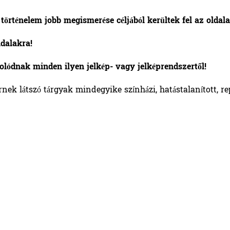
történelem jobb megismerése céljából kerültek fel az oldala
ldalakra!
rolódnak minden ilyen jelkép- vagy jelképrendszertől!
rnek látszó tárgyak mindegyike színházi, hatástalanított, re