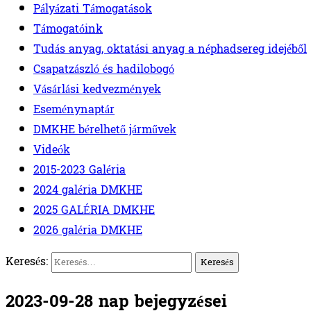
Pályázati Támogatások
Támogatóink
Tudás anyag, oktatási anyag a néphadsereg idejéből
Csapatzászló és hadilobogó
Vásárlási kedvezmények
Eseménynaptár
DMKHE bérelhető járművek
Videók
2015-2023 Galéria
2024 galéria DMKHE
2025 GALÉRIA DMKHE
2026 galéria DMKHE
Keresés:
2023-09-28 nap bejegyzései