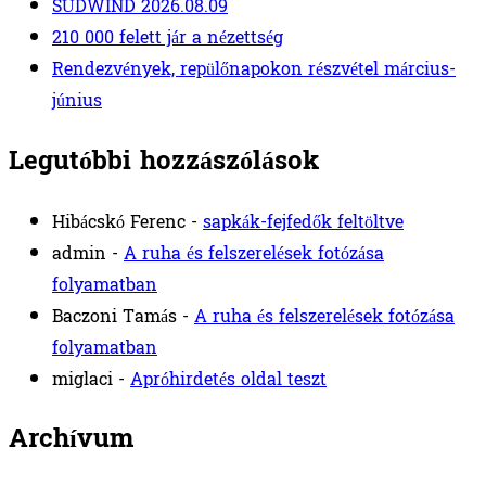
SÜDWIND 2026.08.09
210 000 felett jár a nézettség
Rendezvények, repülőnapokon részvétel március-
június
Legutóbbi hozzászólások
Hibácskó Ferenc
-
sapkák-fejfedők feltöltve
admin
-
A ruha és felszerelések fotózása
folyamatban
Baczoni Tamás
-
A ruha és felszerelések fotózása
folyamatban
miglaci
-
Apróhirdetés oldal teszt
Archívum