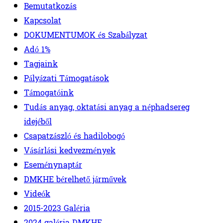
Bemutatkozás
Kapcsolat
DOKUMENTUMOK és Szabályzat
Adó 1%
Tagjaink
Pályázati Támogatások
Támogatóink
Tudás anyag, oktatási anyag a néphadsereg
idejéből
Csapatzászló és hadilobogó
Vásárlási kedvezmények
Eseménynaptár
DMKHE bérelhető járművek
Videók
2015-2023 Galéria
2024 galéria DMKHE