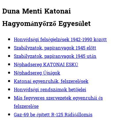
Duna Menti Katonai
Hagyományőrző Egyesület
Honvédségi felségjelzések 1942-1990 között
Szabályzatok, papíranyagok 1945 előtt
Szabályzatok, papíranyagok 1945 után
Néphadsereg KATONAI ESKÜ
Néphadsereg Újságok
Katonai egyenruhák, felszerelések
Honvédségi rendszámok betűjelei
Más fegyveres szervezetek egyenruhái és
felszerelése
Gaz-69 be épített R-125 Rádióállomás